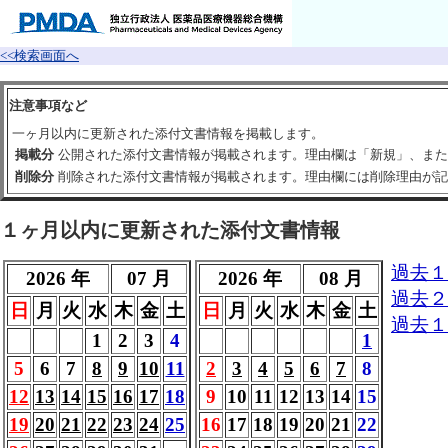
<<検索画面へ
注意事項など
一ヶ月以内に更新された添付文書情報を掲載します。
掲載分
公開された添付文書情報が掲載されます。理由欄は「新規」、また
削除分
削除された添付文書情報が掲載されます。理由欄には削除理由が記
１ヶ月以内に更新された添付文書情報
過去１
2026 年
07 月
2026 年
08 月
過去２
日
月
火
水
木
金
土
日
月
火
水
木
金
土
過去１
1
2
3
4
1
5
6
7
8
9
10
11
2
3
4
5
6
7
8
12
13
14
15
16
17
18
9
10
11
12
13
14
15
19
20
21
22
23
24
25
16
17
18
19
20
21
22