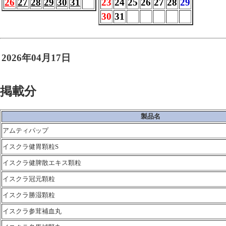
26
27
28
29
30
31
23
24
25
26
27
28
29
30
31
2026年04月17日
掲載分
製品名
アムティパップ
イスクラ健胃顆粒S
イスクラ健脾散エキス顆粒
イスクラ冠元顆粒
イスクラ勝湿顆粒
イスクラ参茸補血丸