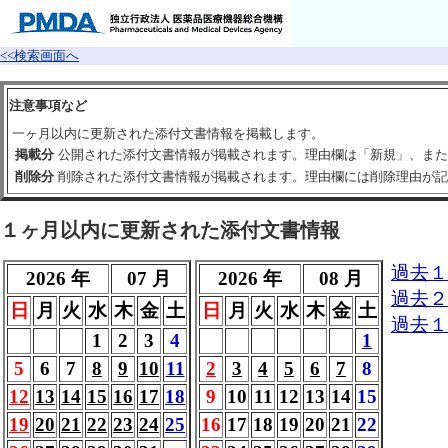
<<検索画面へ
注意事項など
一ヶ月以内に更新された添付文書情報を掲載します。
掲載分
公開された添付文書情報が掲載されます。理由欄は「新規」、また
削除分
削除された添付文書情報が掲載されます。理由欄には削除理由が記
１ヶ月以内に更新された添付文書情報
過去１
2026 年
07 月
2026 年
08 月
過去２
日
月
火
水
木
金
土
日
月
火
水
木
金
土
過去１
1
2
3
4
1
5
6
7
8
9
10
11
2
3
4
5
6
7
8
12
13
14
15
16
17
18
9
10
11
12
13
14
15
19
20
21
22
23
24
25
16
17
18
19
20
21
22