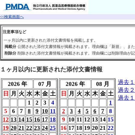
<<検索画面へ
注意事項など
一ヶ月以内に更新された添付文書情報を掲載します。
掲載分
公開された添付文書情報が掲載されます。理由欄は「新規」、また
削除分
削除された添付文書情報が掲載されます。理由欄には削除理由が記
１ヶ月以内に更新された添付文書情報
過去１
2026 年
07 月
2026 年
08 月
過去２
日
月
火
水
木
金
土
日
月
火
水
木
金
土
過去１
1
2
3
4
1
5
6
7
8
9
10
11
2
3
4
5
6
7
8
12
13
14
15
16
17
18
9
10
11
12
13
14
15
19
20
21
22
23
24
25
16
17
18
19
20
21
22