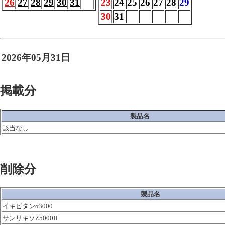
26
27
28
29
30
31
23
24
25
26
27
28
29
30
31
2026年05月31日
掲載分
製品名
該当なし
削除分
製品名
イキビタンα3000
サンリキソZ5000
II