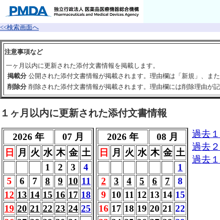
<<検索画面へ
注意事項など
一ヶ月以内に更新された添付文書情報を掲載します。
掲載分
公開された添付文書情報が掲載されます。理由欄は「新規」、また
削除分
削除された添付文書情報が掲載されます。理由欄には削除理由が記
１ヶ月以内に更新された添付文書情報
過去１
2026 年
07 月
2026 年
08 月
過去２
日
月
火
水
木
金
土
日
月
火
水
木
金
土
過去１
1
2
3
4
1
5
6
7
8
9
10
11
2
3
4
5
6
7
8
12
13
14
15
16
17
18
9
10
11
12
13
14
15
19
20
21
22
23
24
25
16
17
18
19
20
21
22