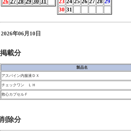
26
27
28
29
30
31
23
24
25
26
27
28
29
30
31
2026年06月10日
掲載分
製品名
アスパイン内服液ＤＸ
チェックワン ＬＨ
救心カプセルＦ
削除分