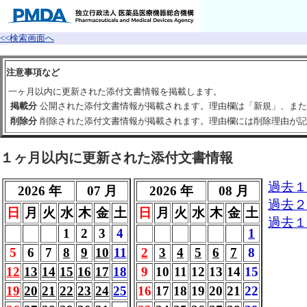
<<検索画面へ
注意事項など
一ヶ月以内に更新された添付文書情報を掲載します。
掲載分
公開された添付文書情報が掲載されます。理由欄は「新規」、また
削除分
削除された添付文書情報が掲載されます。理由欄には削除理由が記
１ヶ月以内に更新された添付文書情報
過去１
2026 年
07 月
2026 年
08 月
過去２
日
月
火
水
木
金
土
日
月
火
水
木
金
土
過去１
1
2
3
4
1
5
6
7
8
9
10
11
2
3
4
5
6
7
8
12
13
14
15
16
17
18
9
10
11
12
13
14
15
19
20
21
22
23
24
25
16
17
18
19
20
21
22