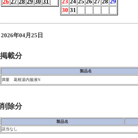
26
27
28
29
30
31
23
24
25
26
27
28
29
30
31
2026年04月25日
掲載分
製品名
満量 葛根湯内服液N
削除分
製品名
該当なし