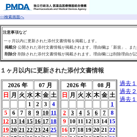
<<検索画面へ
注意事項など
一ヶ月以内に更新された添付文書情報を掲載します。
掲載分
公開された添付文書情報が掲載されます。理由欄は「新規」、また
削除分
削除された添付文書情報が掲載されます。理由欄には削除理由が記
１ヶ月以内に更新された添付文書情報
過去１
2026 年
07 月
2026 年
08 月
過去２
日
月
火
水
木
金
土
日
月
火
水
木
金
土
過去１
1
2
3
4
1
5
6
7
8
9
10
11
2
3
4
5
6
7
8
12
13
14
15
16
17
18
9
10
11
12
13
14
15
19
20
21
22
23
24
25
16
17
18
19
20
21
22