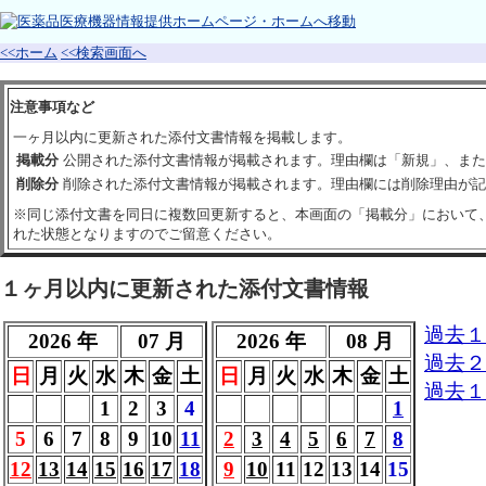
<<ホーム
<<検索画面へ
注意事項など
一ヶ月以内に更新された添付文書情報を掲載します。
掲載分
公開された添付文書情報が掲載されます。理由欄は「新規」、また
削除分
削除された添付文書情報が掲載されます。理由欄には削除理由が記
※同じ添付文書を同日に複数回更新すると、本画面の「掲載分」において
れた状態となりますのでご留意ください。
１ヶ月以内に更新された添付文書情報
過去１
2026 年
07 月
2026 年
08 月
過去２
日
月
火
水
木
金
土
日
月
火
水
木
金
土
過去１
1
2
3
4
1
5
6
7
8
9
10
11
2
3
4
5
6
7
8
12
13
14
15
16
17
18
9
10
11
12
13
14
15