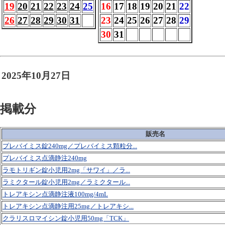
19
20
21
22
23
24
25
16
17
18
19
20
21
22
26
27
28
29
30
31
23
24
25
26
27
28
29
30
31
2025年10月27日
掲載分
販売名
プレバイミス錠240mg／プレバイミス顆粒分...
プレバイミス点滴静注240mg
ラモトリギン錠小児用2mg「サワイ」／ラ...
ラミクタール錠小児用2mg／ラミクタール...
トレアキシン点滴静注液100mg/4mL
トレアキシン点滴静注用25mg／トレアキシ...
クラリスロマイシン錠小児用50mg「TCK」