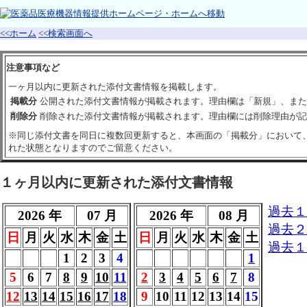
<<ホーム
<<検索画面へ
注意事項など
一ヶ月以内に更新された添付文書情報を掲載します。
掲載分
公開された添付文書情報が掲載されます。理由欄は「新規」、また
削除分
削除された添付文書情報が掲載されます。理由欄には削除理由が記
※同じ添付文書を同日に複数回更新すると、本画面の「掲載分」において
れた状態となりますのでご留意ください。
１ヶ月以内に更新された添付文書情報
過去１
2026 年
07 月
2026 年
08 月
過去２
日
月
火
水
木
金
土
日
月
火
水
木
金
土
過去１
1
2
3
4
1
5
6
7
8
9
10
11
2
3
4
5
6
7
8
12
13
14
15
16
17
18
9
10
11
12
13
14
15