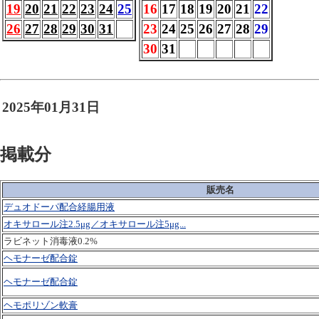
19
20
21
22
23
24
25
16
17
18
19
20
21
22
26
27
28
29
30
31
23
24
25
26
27
28
29
30
31
2025年01月31日
掲載分
販売名
デュオドーパ配合経腸用液
オキサロール注2.5μg／オキサロール注5μg...
ラビネット消毒液0.2%
ヘモナーゼ配合錠
ヘモナーゼ配合錠
ヘモポリゾン軟膏