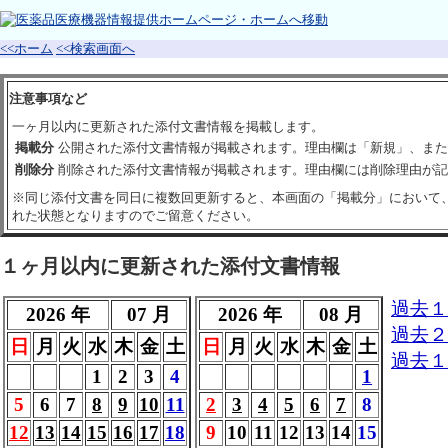
<<ホーム
<<検索画面へ
注意事項など
一ヶ月以内に更新された添付文書情報を掲載します。
掲載分
公開された添付文書情報が掲載されます。理由欄は「新規」、また
削除分
削除された添付文書情報が掲載されます。理由欄には削除理由が記
※同じ添付文書を同日に複数回更新すると、本画面の「掲載分」において
れた状態となりますのでご留意ください。
１ヶ月以内に更新された添付文書情報
過去１
2026 年
07 月
2026 年
08 月
過去２
日
月
火
水
木
金
土
日
月
火
水
木
金
土
過去１
1
2
3
4
1
5
6
7
8
9
10
11
2
3
4
5
6
7
8
12
13
14
15
16
17
18
9
10
11
12
13
14
15