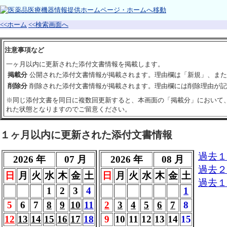
<<ホーム
<<検索画面へ
注意事項など
一ヶ月以内に更新された添付文書情報を掲載します。
掲載分
公開された添付文書情報が掲載されます。理由欄は「新規」、また
削除分
削除された添付文書情報が掲載されます。理由欄には削除理由が記
※同じ添付文書を同日に複数回更新すると、本画面の「掲載分」において
れた状態となりますのでご留意ください。
１ヶ月以内に更新された添付文書情報
過去１
2026 年
07 月
2026 年
08 月
過去２
日
月
火
水
木
金
土
日
月
火
水
木
金
土
過去１
1
2
3
4
1
5
6
7
8
9
10
11
2
3
4
5
6
7
8
12
13
14
15
16
17
18
9
10
11
12
13
14
15