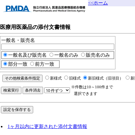
<<ホーム
医療用医薬品の添付文書情報
一般名・販売名
一般名及び販売名
一般名のみ
販売名のみ
部分一致
前方一致
新様式
旧様式
新旧様式（旧項目）
新
※件数は10～100件まで
選択できます
1ヶ月以内に更新された添付文書情報