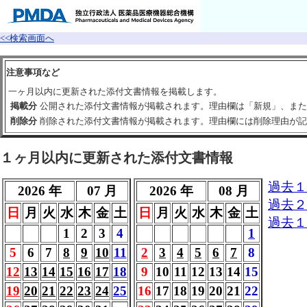
<<検索画面へ
注意事項など
一ヶ月以内に更新された添付文書情報を掲載します。
掲載分
公開された添付文書情報が掲載されます。理由欄は「新規」、また
削除分
削除された添付文書情報が掲載されます。理由欄には削除理由が記
１ヶ月以内に更新された添付文書情報
過去１
2026 年
07 月
2026 年
08 月
過去２
日
月
火
水
木
金
土
日
月
火
水
木
金
土
過去１
1
2
3
4
1
5
6
7
8
9
10
11
2
3
4
5
6
7
8
12
13
14
15
16
17
18
9
10
11
12
13
14
15
19
20
21
22
23
24
25
16
17
18
19
20
21
22