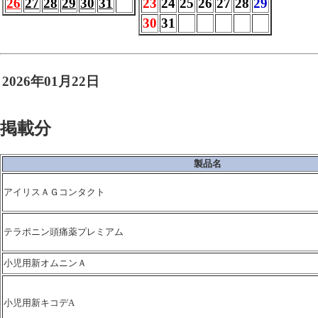
26
27
28
29
30
31
23
24
25
26
27
28
29
30
31
2026年01月22日
掲載分
製品名
アイリスＡＧコンタクト
テラポニン頭痛薬プレミアム
小児用新オムニンＡ
小児用新キコデA