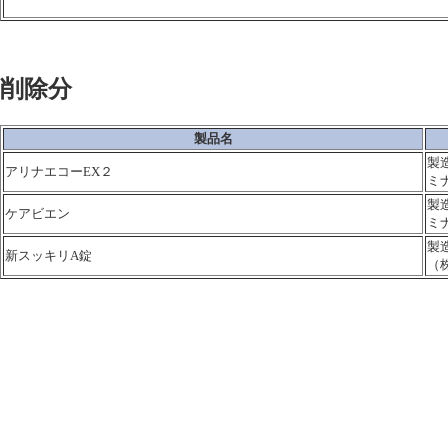
削除分
製品名
製
アリナエコーEX２
ミ
製
ケアビエン
ミ
製
新スッキリA錠
（