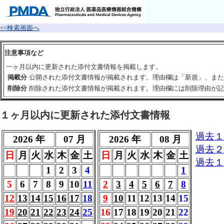
<<検索画面へ
注意事項など
一ヶ月以内に更新された添付文書情報を掲載します。
掲載分
公開された添付文書情報が掲載されます。理由欄は「新規」、また
削除分
削除された添付文書情報が掲載されます。理由欄には削除理由が記
１ヶ月以内に更新された添付文書情報
過去１
2026 年
07 月
2026 年
08 月
過去２
日
月
火
水
木
金
土
日
月
火
水
木
金
土
過去１
1
2
3
4
1
5
6
7
8
9
10
11
2
3
4
5
6
7
8
12
13
14
15
16
17
18
9
10
11
12
13
14
15
19
20
21
22
23
24
25
16
17
18
19
20
21
22