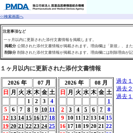
<<検索画面へ
注意事項など
一ヶ月以内に更新された添付文書情報を掲載します。
掲載分
公開された添付文書情報が掲載されます。理由欄は「新規」、また
削除分
削除された添付文書情報が掲載されます。理由欄には削除理由が記
１ヶ月以内に更新された添付文書情報
過去１
2026 年
07 月
2026 年
08 月
過去２
日
月
火
水
木
金
土
日
月
火
水
木
金
土
過去１
1
2
3
4
1
5
6
7
8
9
10
11
2
3
4
5
6
7
8
12
13
14
15
16
17
18
9
10
11
12
13
14
15
19
20
21
22
23
24
25
16
17
18
19
20
21
22