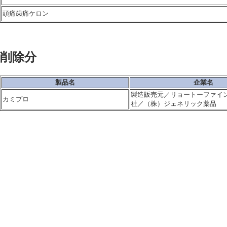
頭痛歯痛ケロン
削除分
製品名
企業名
製造販売元／リョートーファイン
カミプロ
社／（株）ジェネリック薬品