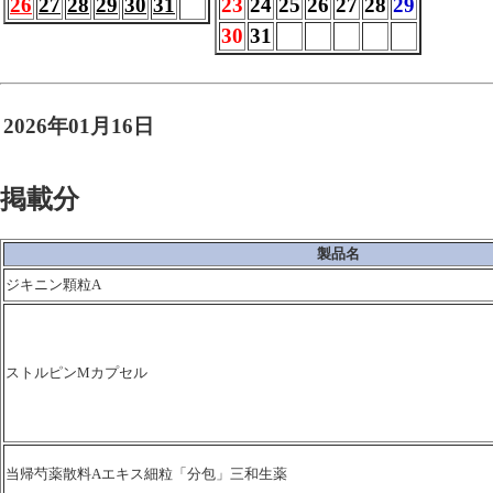
26
27
28
29
30
31
23
24
25
26
27
28
29
30
31
2026年01月16日
掲載分
製品名
ジキニン顆粒A
ストルピンMカプセル
当帰芍薬散料Aエキス細粒「分包」三和生薬