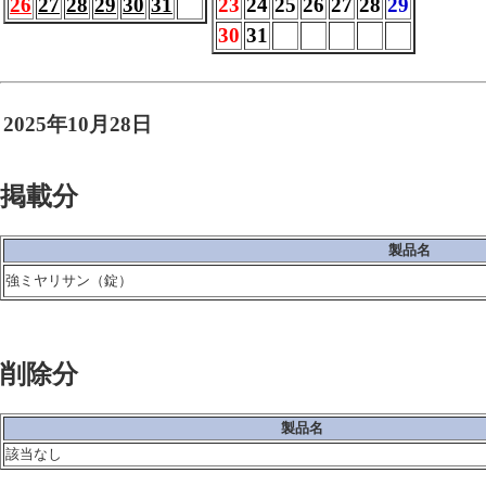
26
27
28
29
30
31
23
24
25
26
27
28
29
30
31
2025年10月28日
掲載分
製品名
強ミヤリサン（錠）
削除分
製品名
該当なし