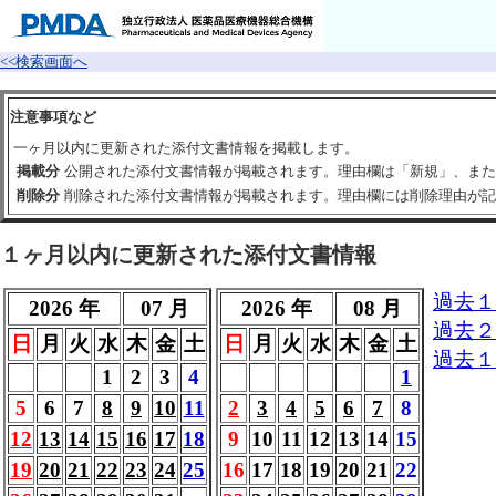
<<検索画面へ
注意事項など
一ヶ月以内に更新された添付文書情報を掲載します。
掲載分
公開された添付文書情報が掲載されます。理由欄は「新規」、また
削除分
削除された添付文書情報が掲載されます。理由欄には削除理由が記
１ヶ月以内に更新された添付文書情報
過去１
2026 年
07 月
2026 年
08 月
過去２
日
月
火
水
木
金
土
日
月
火
水
木
金
土
過去１
1
2
3
4
1
5
6
7
8
9
10
11
2
3
4
5
6
7
8
12
13
14
15
16
17
18
9
10
11
12
13
14
15
19
20
21
22
23
24
25
16
17
18
19
20
21
22