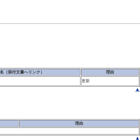
名（添付文書へリンク）
理由
更新
▲
理由
▲