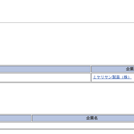
企業
ミヤリサン製薬（株）
企業名