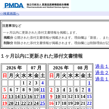
<<検索画面へ
注意事項など
一ヶ月以内に更新された添付文書情報を掲載します。
掲載分
公開された添付文書情報が掲載されます。理由欄は「新規」、また
削除分
削除された添付文書情報が掲載されます。理由欄には削除理由が記
１ヶ月以内に更新された添付文書情報
過去１
2026 年
07 月
2026 年
08 月
過去２
日
月
火
水
木
金
土
日
月
火
水
木
金
土
過去１
1
2
3
4
1
5
6
7
8
9
10
11
2
3
4
5
6
7
8
12
13
14
15
16
17
18
9
10
11
12
13
14
15
19
20
21
22
23
24
25
16
17
18
19
20
21
22