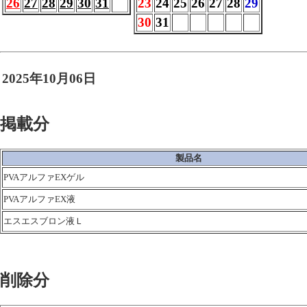
26
27
28
29
30
31
23
24
25
26
27
28
29
30
31
2025年10月06日
掲載分
製品名
PVAアルファEXゲル
PVAアルファEX液
エスエスブロン液Ｌ
削除分