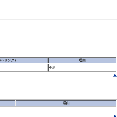
書へリンク）
理由
更新
▲
理由
▲