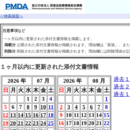
<<検索画面へ
注意事項など
一ヶ月以内に更新された添付文書情報を掲載します。
掲載分
公開された添付文書情報が掲載されます。理由欄は「新規」、また
削除分
削除された添付文書情報が掲載されます。理由欄には削除理由が記
１ヶ月以内に更新された添付文書情報
過去１
2026 年
07 月
2026 年
08 月
過去２
日
月
火
水
木
金
土
日
月
火
水
木
金
土
過去１
1
2
3
4
1
5
6
7
8
9
10
11
2
3
4
5
6
7
8
12
13
14
15
16
17
18
9
10
11
12
13
14
15
19
20
21
22
23
24
25
16
17
18
19
20
21
22