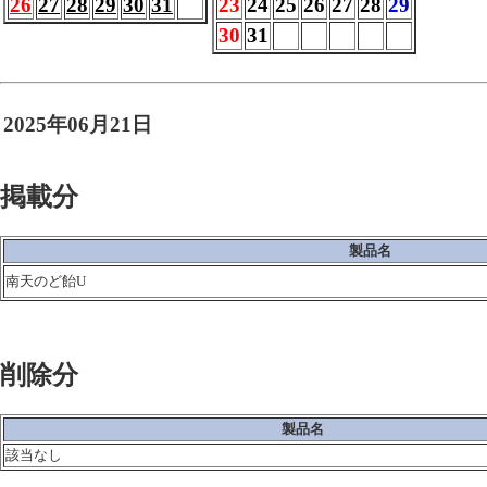
26
27
28
29
30
31
23
24
25
26
27
28
29
30
31
2025年06月21日
掲載分
製品名
南天のど飴U
削除分
製品名
該当なし