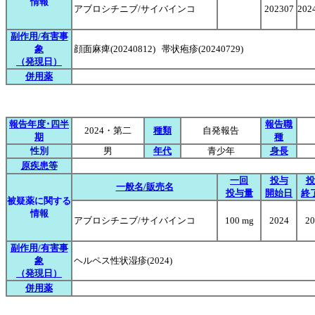
情報
アブロシチニブ/サイバインコ
202307
202
副作用/有害事
象
顔面麻痺(20240812) 帯状疱疹(20240729)
（発現日）
併用薬
報告年度･四半
報告職
2024・第二
種類
自発報告
期
種
性別
男
年代
青少年
身長
原疾患等
一回
投与
投
一般名/販売名
投与量
開始日
終
被疑薬に関する
情報
アブロシチニブ/サイバインコ
100 mg
2024
20
副作用/有害事
象
ヘルペス性状湿疹(2024)
（発現日）
併用薬