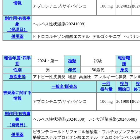
情報
アブロシチニブ/サイバインコ
100 mg
20240221
202
副作用/有害事
象
ヘルペス性状湿疹(20241009)
（発現日）
併用薬
ヒドロコルチゾン酪酸エステル デルゴシチニブ ヘパリ
報告年度･四半
報告職
2024・第一
種類
試験
期
種
性別
男
年代
50歳代
身長
原疾患等
アトピー性皮膚炎 喘息 高血圧 アレルギー性鼻炎 ア
一回
投与
投
一般名/販売名
投与量
開始日
終
被疑薬に関する
情報
アブロシチニブ/サイバインコ
100 mg
20190911
202
副作用/有害事
象
ヘルペス性状湿疹(20240508) レンサ球菌感染(20240508)
（発現日）
ビランテロールトリフェニル酢酸塩・フルチカゾンフラン
併用薬
酪酸エステルプロピオン酸エステル アムロジピンベシル