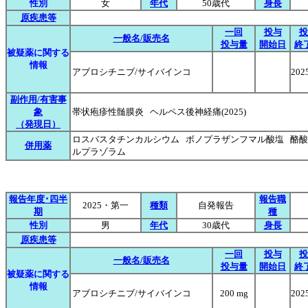
性別
女
年代
50歳代
身長
原疾患等
一回
投与
投
一般名/販売名
投与量
開始日
終
被疑薬に関する
情報
アブロシチニブ/サイバインコ
202
副作用/有害事
象
帯状疱疹性髄膜炎 ヘルペス後神経痛(2025)
（発現日）
ロスバスタチンカルシウム ボノプラザンフマル酸塩 酪酸
併用薬
ルプラゾラム
報告年度･四半
報告職
2025・第一
種類
自発報告
期
種
性別
男
年代
30歳代
身長
原疾患等
一回
投与
投
一般名/販売名
投与量
開始日
終
被疑薬に関する
情報
アブロシチニブ/サイバインコ
200 mg
202