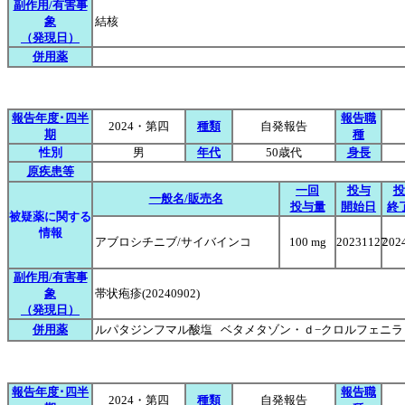
副作用/有害事
象
結核
（発現日）
併用薬
報告年度･四半
報告職
2024・第四
種類
自発報告
期
種
性別
男
年代
50歳代
身長
原疾患等
一回
投与
投
一般名/販売名
投与量
開始日
終
被疑薬に関する
情報
アブロシチニブ/サイバインコ
100 mg
20231127
202
副作用/有害事
象
帯状疱疹(20240902)
（発現日）
併用薬
ルパタジンフマル酸塩 ベタメタゾン・ｄ−クロルフェニ
報告年度･四半
報告職
2024・第四
種類
自発報告