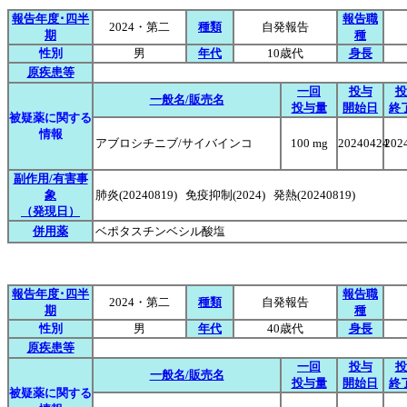
報告年度･四半
報告職
2024・第二
種類
自発報告
期
種
性別
男
年代
10歳代
身長
原疾患等
一回
投与
投
一般名/販売名
投与量
開始日
終
被疑薬に関する
情報
アブロシチニブ/サイバインコ
100 mg
20240424
202
副作用/有害事
象
肺炎(20240819) 免疫抑制(2024) 発熱(20240819)
（発現日）
併用薬
ベポタスチンベシル酸塩
報告年度･四半
報告職
2024・第二
種類
自発報告
期
種
性別
男
年代
40歳代
身長
原疾患等
一回
投与
投
一般名/販売名
投与量
開始日
終
被疑薬に関する