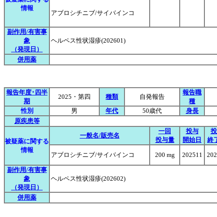
情報
アブロシチニブ/サイバインコ
副作用/有害事
象
ヘルペス性状湿疹(202601)
（発現日）
併用薬
報告年度･四半
報告職
2025・第四
種類
自発報告
期
種
性別
男
年代
50歳代
身長
原疾患等
一回
投与
投
一般名/販売名
投与量
開始日
終
被疑薬に関する
情報
アブロシチニブ/サイバインコ
200 mg
202511
202
副作用/有害事
象
ヘルペス性状湿疹(202602)
（発現日）
併用薬