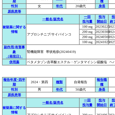
期
種
性別
女
年代
20歳代
身長
原疾患等
一回
投与
投
一般名/販売名
投与量
開始日
終
100 mg
20230225
202
被疑薬に関する
情報
200 mg
20230308
202
アブロシチニブ/サイバインコ
200 mg
20240501
202
100 mg
20241025
202
副作用/有害事
象
腎機能障害 帯状疱疹(20240419)
（発現日）
併用薬
ベタメタゾン吉草酸エステル・ゲンタマイシン硫酸塩 ヘ
報告年度･四半
報告職
2024・第四
種類
自発報告
期
種
性別
男
年代
50歳代
身長
原疾患等
一回
投与
投
一般名/販売名
投与量
開始日
終
被疑薬に関する
情報
アブロシチニブ/サイバインコ
200 mg
202406
202