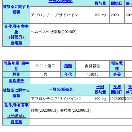
一般名/販売名
投与量
開始日
終
被疑薬に関する
情報
アブロシチニブ/サイバインコ
100 mg
202311
202
副作用/有害事
象
ヘルペス性状湿疹(202402)
（発現日）
併用薬
報告年度･四半
報告職
2023・第二
種類
自発報告
期
種
性別
男
年代
40歳代
身長
原疾患等
一回
投与
投
一般名/販売名
被疑薬に関する
投与量
開始日
終
情報
アブロシチニブ/サイバインコ
100 mg
20230525
202
副作用/有害事
象
肺炎(20230613) 脊椎炎(20230613)
（発現日）
併用薬