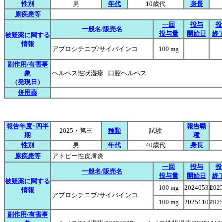
性別
男
年代
10歳代
身長
原疾患等
一回
投与
投
一般名/販売名
投与量
開始日
終
被疑薬に関する
情報
アブロシチニブ/サイバインコ
100 mg
副作用/有害事
象
ヘルペス性状湿疹 口腔ヘルペス
（発現日）
併用薬
報告年度･四半
報告職
2025・第三
種類
試験
期
種
性別
男
年代
40歳代
身長
原疾患等
アトピー性皮膚炎
一回
投与
投
一般名/販売名
投与量
開始日
終
被疑薬に関する
100 mg
20240531
202
情報
アブロシチニブ/サイバインコ
100 mg
20251107
202
副作用/有害事