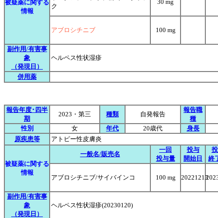
30 mg
被疑薬に関する
ク
情報
アブロシチニブ
100 mg
副作用/有害事
象
ヘルペス性状湿疹
（発現日）
併用薬
報告年度･四半
報告職
2023・第三
種類
自発報告
期
種
性別
女
年代
20歳代
身長
原疾患等
アトピー性皮膚炎
一回
投与
投
一般名/販売名
投与量
開始日
終
被疑薬に関する
情報
アブロシチニブ/サイバインコ
100 mg
20221213
202
副作用/有害事
象
ヘルペス性状湿疹(20230120)
（発現日）