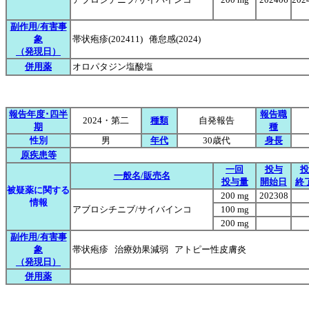
副作用/有害事
象
帯状疱疹(202411) 倦怠感(2024)
（発現日）
併用薬
オロパタジン塩酸塩
報告年度･四半
報告職
2024・第二
種類
自発報告
期
種
性別
男
年代
30歳代
身長
原疾患等
一回
投与
投
一般名/販売名
投与量
開始日
終
被疑薬に関する
200 mg
202308
情報
アブロシチニブ/サイバインコ
100 mg
200 mg
副作用/有害事
象
帯状疱疹 治療効果減弱 アトピー性皮膚炎
（発現日）
併用薬