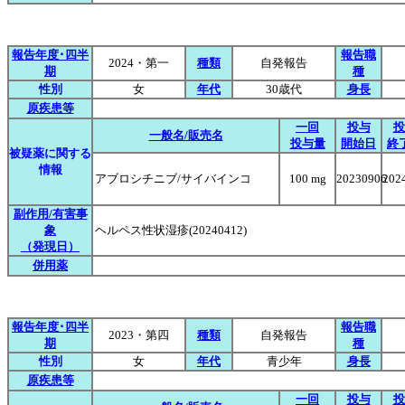
報告年度･四半
報告職
2024・第一
種類
自発報告
期
種
性別
女
年代
30歳代
身長
原疾患等
一回
投与
投
一般名/販売名
投与量
開始日
終
被疑薬に関する
情報
アブロシチニブ/サイバインコ
100 mg
20230906
202
副作用/有害事
象
ヘルペス性状湿疹(20240412)
（発現日）
併用薬
報告年度･四半
報告職
2023・第四
種類
自発報告
期
種
性別
女
年代
青少年
身長
原疾患等
一回
投与
投