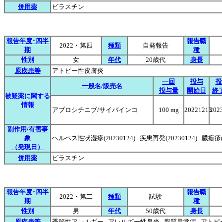
併用薬
ビラスチン
報告年度･四半
報告職
2022・第四
種類
自発報告
期
種
性別
女
年代
20歳代
身長
原疾患等
アトピー性皮膚炎
一回
投与
投
一般名/販売名
投与量
開始日
終
被疑薬に関する
情報
アブロシチニブ/サイバインコ
100 mg
20221213
202
副作用/有害事
象
ヘルペス性状湿疹(20230124) 疾患再発(20230124) 膿痂疹(20
（発現日）
併用薬
ビラスチン
報告年度･四半
報告職
2022・第二
種類
試験
期
種
性別
男
年代
50歳代
身長
原疾患等
季節性アレルギー アレルギー性鼻炎 脂質異常症 アト