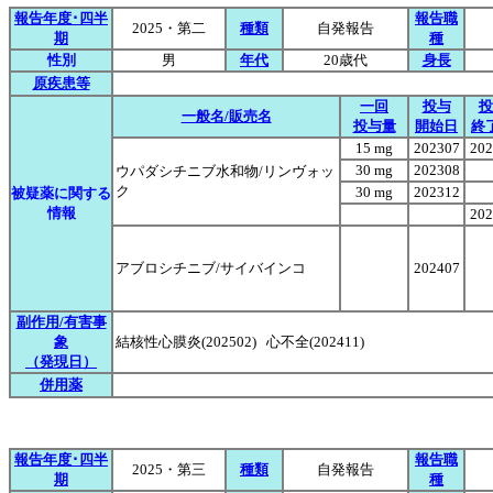
報告年度･四半
報告職
2025・第二
種類
自発報告
期
種
性別
男
年代
20歳代
身長
原疾患等
一回
投与
投
一般名/販売名
投与量
開始日
終
15 mg
202307
202
30 mg
202308
ウパダシチニブ水和物/リンヴォッ
ク
30 mg
202312
被疑薬に関する
情報
202
アブロシチニブ/サイバインコ
202407
副作用/有害事
象
結核性心膜炎(202502) 心不全(202411)
（発現日）
併用薬
報告年度･四半
報告職
2025・第三
種類
自発報告
期
種