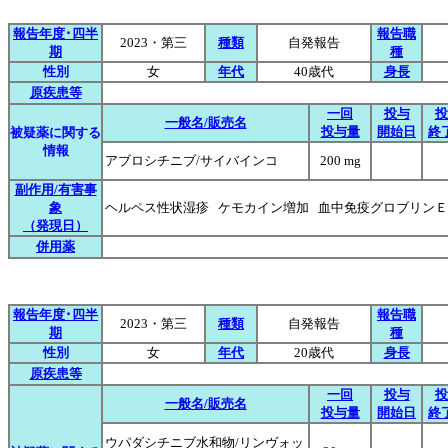
報告年度･四半
報告職
2023・第三
種類
自発報告
期
種
性別
女
年代
40歳代
身長
原疾患等
一回
投与
投
一般名/販売名
投与量
開始日
終
被疑薬に関する
情報
アブロシチニブ/サイバインコ
200 mg
副作用/有害事
象
ヘルペス性状湿疹 ケモカイン増加 血中免疫グロブリン
（発現日）
併用薬
報告年度･四半
報告職
2023・第三
種類
自発報告
期
種
性別
女
年代
20歳代
身長
原疾患等
一回
投与
投
一般名/販売名
投与量
開始日
終
ウパダシチニブ水和物/リンヴォッ