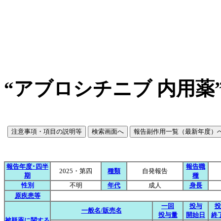
“アブロシチニブ 内用薬
報告年度･四半
報告職
2025・第四
種類
自発報告
期
種
性別
不明
年代
成人
身長
原疾患等
一回
投与
投
一般名/販売名
投与量
開始日
終
被疑薬に関する