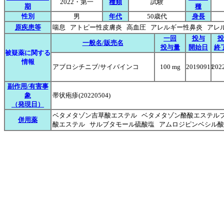
2022・第一
種類
試験
期
種
性別
男
年代
50歳代
身長
原疾患等
喘息 アトピー性皮膚炎 高血圧 アレルギー性鼻炎 ア
一回
投与
投
一般名/販売名
投与量
開始日
終
被疑薬に関する
情報
アブロシチニブ/サイバインコ
100 mg
20190911
202
副作用/有害事
象
帯状疱疹(20220504)
（発現日）
ベタメタゾン吉草酸エステル ベタメタゾン酪酸エステル
併用薬
酸エステル サルブタモール硫酸塩 アムロジピンベシル