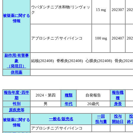
ウパダシチニブ水和物/リンヴォッ
15 mg
202307
202
ク
被疑薬に関する
情報
アブロシチニブ/サイバインコ
100 mg
202407
202
副作用/有害事
象
結核(202408) 脊椎炎(202408) 心膜炎(202408) 骨炎(2024
（発現日）
併用薬
報告年度･四半
報告職
2024・第四
種類
自発報告
期
種
性別
男
年代
20歳代
身長
原疾患等
一回
投与
投
一般名/販売名
被疑薬に関する
投与量
開始日
終
情報
アブロシチニブ/サイバインコ