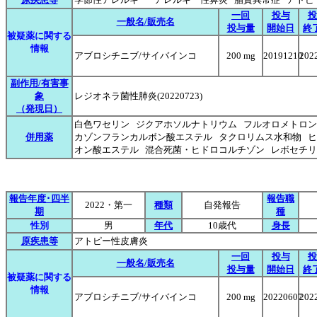
一回
投与
投
一般名/販売名
投与量
開始日
終
被疑薬に関する
情報
アブロシチニブ/サイバインコ
200 mg
20191210
202
副作用/有害事
象
レジオネラ菌性肺炎(20220723)
（発現日）
白色ワセリン ジクアホソルナトリウム フルオロメトロン
併用薬
カゾンフランカルボン酸エステル タクロリムス水和物 
オン酸エステル 混合死菌・ヒドロコルチゾン レボセチ
報告年度･四半
報告職
2022・第一
種類
自発報告
期
種
性別
男
年代
10歳代
身長
原疾患等
アトピー性皮膚炎
一回
投与
投
一般名/販売名
投与量
開始日
終
被疑薬に関する
情報
アブロシチニブ/サイバインコ
200 mg
20220607
202