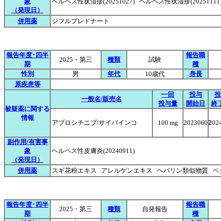
象
ヘルペス性状湿疹(20251027) ヘルペス性状湿疹(20251111
（発現日）
併用薬
ジフルプレドナート
報告年度･四半
報告職
2025・第三
種類
試験
期
種
性別
男
年代
10歳代
身長
原疾患等
一回
投与
投
一般名/販売名
投与量
開始日
終
被疑薬に関する
情報
アブロシチニブ/サイバインコ
100 mg
20230607
202
副作用/有害事
象
ヘルペス性皮膚炎(20240911)
（発現日）
併用薬
スギ花粉エキス アレルゲンエキス ヘパリン類似物質 
報告年度･四半
報告職
2025・第三
種類
自発報告
期
種