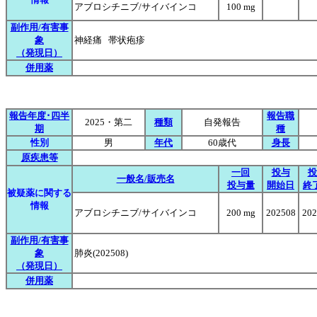
アブロシチニブ/サイバインコ
100 mg
副作用/有害事
象
神経痛 帯状疱疹
（発現日）
併用薬
報告年度･四半
報告職
2025・第二
種類
自発報告
期
種
性別
男
年代
60歳代
身長
原疾患等
一回
投与
投
一般名/販売名
投与量
開始日
終
被疑薬に関する
情報
アブロシチニブ/サイバインコ
200 mg
202508
202
副作用/有害事
象
肺炎(202508)
（発現日）
併用薬