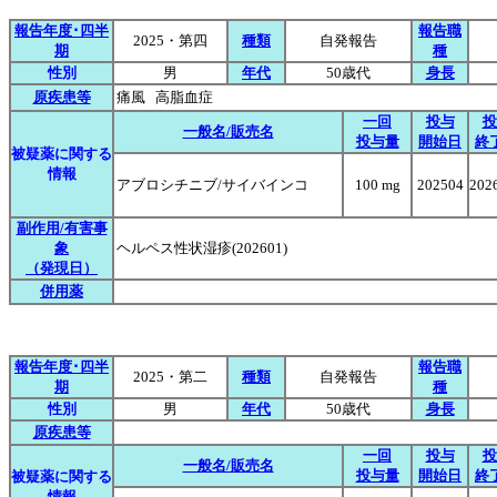
報告年度･四半
報告職
2025・第四
種類
自発報告
期
種
性別
男
年代
50歳代
身長
原疾患等
痛風 高脂血症
一回
投与
投
一般名/販売名
投与量
開始日
終
被疑薬に関する
情報
アブロシチニブ/サイバインコ
100 mg
202504
202
副作用/有害事
象
ヘルペス性状湿疹(202601)
（発現日）
併用薬
報告年度･四半
報告職
2025・第二
種類
自発報告
期
種
性別
男
年代
50歳代
身長
原疾患等
一回
投与
投
一般名/販売名
投与量
開始日
終
被疑薬に関する
情報