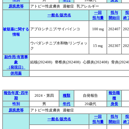
原疾患等
アトピー性皮膚炎 過敏症 乳アレルギー
一回
投与
投
一般名/販売名
投与量
開始日
終
アブロシチニブ/サイバインコ
100 mg
202407
202
被疑薬に関する
情報
ウパダシチニブ水和物/リンヴォッ
15 mg
202307
202
ク
副作用/有害事
象
結核(202408) 脊椎炎(202408) 心膜炎(202408) 骨炎(2024
（発現日）
併用薬
報告年度･四半
報告職
2024・第四
種類
自発報告
期
種
性別
男
年代
20歳代
身長
原疾患等
アトピー性皮膚炎 過敏症
一回
投与
投
一般名/販売名
投与量
開始日
終