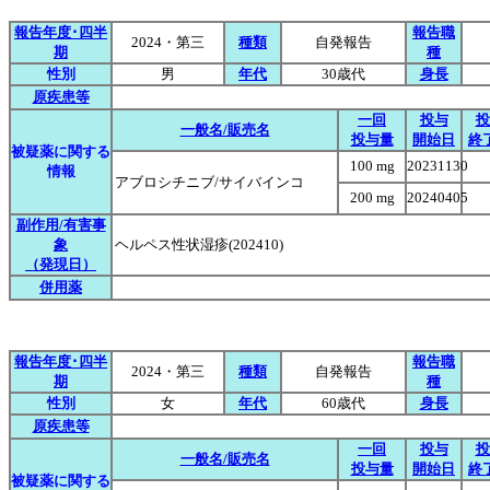
報告年度･四半
報告職
2024・第三
種類
自発報告
期
種
性別
男
年代
30歳代
身長
原疾患等
一回
投与
投
一般名/販売名
投与量
開始日
終
被疑薬に関する
100 mg
20231130
情報
アブロシチニブ/サイバインコ
200 mg
20240405
副作用/有害事
象
ヘルペス性状湿疹(202410)
（発現日）
併用薬
報告年度･四半
報告職
2024・第三
種類
自発報告
期
種
性別
女
年代
60歳代
身長
原疾患等
一回
投与
投
一般名/販売名
投与量
開始日
終
被疑薬に関する