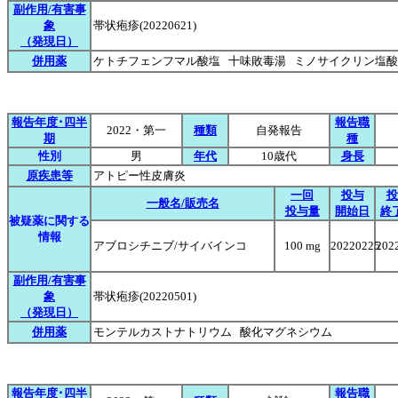
副作用/有害事
象
帯状疱疹(20220621)
（発現日）
併用薬
ケトチフェンフマル酸塩 十味敗毒湯 ミノサイクリン塩
報告年度･四半
報告職
2022・第一
種類
自発報告
期
種
性別
男
年代
10歳代
身長
原疾患等
アトピー性皮膚炎
一回
投与
投
一般名/販売名
投与量
開始日
終
被疑薬に関する
情報
アブロシチニブ/サイバインコ
100 mg
20220225
202
副作用/有害事
象
帯状疱疹(20220501)
（発現日）
併用薬
モンテルカストナトリウム 酸化マグネシウム
報告年度･四半
報告職