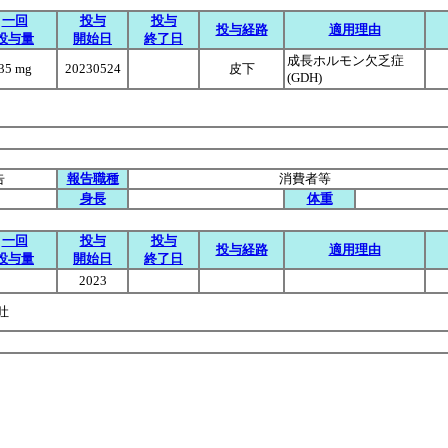
一回
投与
投与
投与経路
適用理由
投与量
開始日
終了日
成長ホルモン欠乏症
35 mg
20230524
皮下
(GDH)
告
報告職種
消費者等
身長
体重
一回
投与
投与
投与経路
適用理由
投与量
開始日
終了日
2023
嘔吐