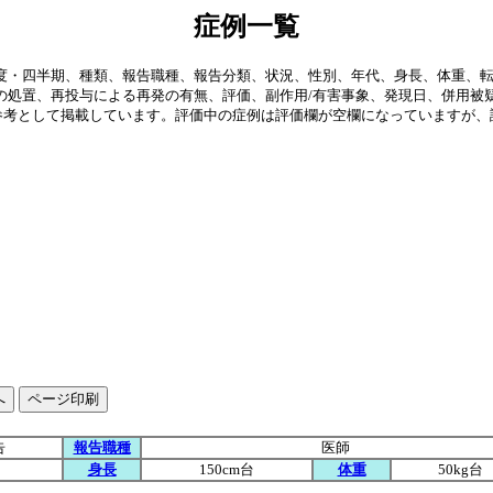
症例一覧
年度・四半期、種類、報告職種、報告分類、状況、性別、年代、身長、体重、
の処置、再投与による再発の有無、評価、副作用/有害事象、発現日、併用被
参考として掲載しています。評価中の症例は評価欄が空欄になっていますが、
。
告
報告職種
医師
身長
150cm台
体重
50kg台