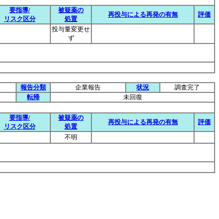
要指導/
被疑薬の
再投与による再発の有無
評価
リスク区分
処置
投与量変更せ
ず
報告分類
企業報告
状況
調査完了
転帰
未回復
要指導/
被疑薬の
再投与による再発の有無
評価
リスク区分
処置
不明