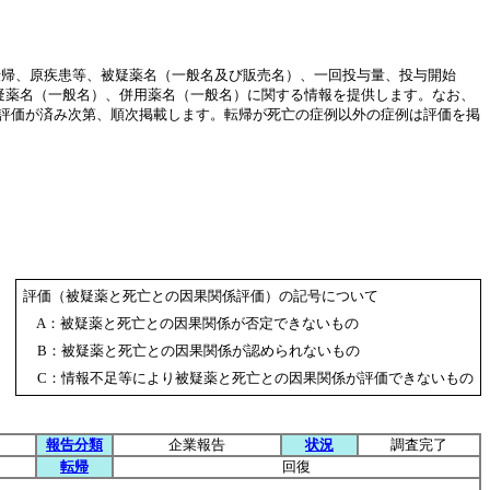
転帰、原疾患等、被疑薬名（一般名及び販売名）、一回投与量、投与開始
疑薬名（一般名）、併用薬名（一般名）に関する情報を提供します。なお、
評価が済み次第、順次掲載します。転帰が死亡の症例以外の症例は評価を掲
評価（被疑薬と死亡との因果関係評価）の記号について
A：被疑薬と死亡との因果関係が否定できないもの
B：被疑薬と死亡との因果関係が認められないもの
C：情報不足等により被疑薬と死亡との因果関係が評価できないもの
報告分類
企業報告
状況
調査完了
転帰
回復