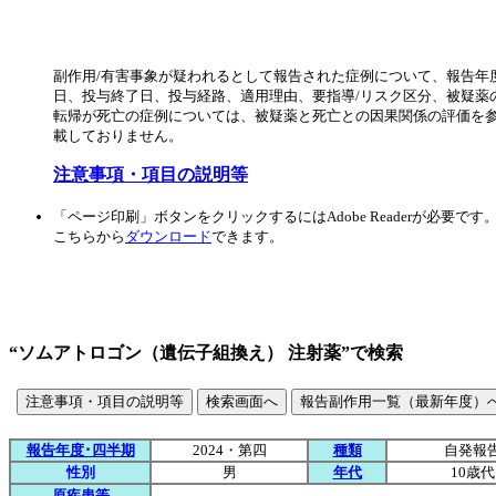
副作用/有害事象が疑われるとして報告された症例について、報告
日、投与終了日、投与経路、適用理由、要指導/リスク区分、被疑薬
転帰が死亡の症例については、被疑薬と死亡との因果関係の評価を
載しておりません。
注意事項・項目の説明等
「ページ印刷」ボタンをクリックするにはAdobe Readerが必要です
こちらから
ダウンロード
できます。
“ソムアトロゴン（遺伝子組換え） 注射薬”で検索
報告年度･四半期
2024・第四
種類
自発報
性別
男
年代
10歳代
原疾患等