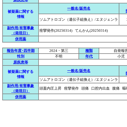
一般名/販売名
被疑薬に関する
情報
ソムアトロゴン（遺伝子組換え）/エヌジェンラ
副作用/有害事象
痙攣発作(20250314) てんかん(20250314)
（発現日）
併用薬
報告年度･四半期
2024・第三
種類
自発報
性別
不明
年代
小児
原疾患等
一般名/販売名
被疑薬に関する
情報
ソムアトロゴン（遺伝子組換え）/エヌジェンラ
副作用/有害事象
頭蓋内圧上昇 痙攣発作 頭痛 口腔内出血 腹痛 
（発現日）
併用薬